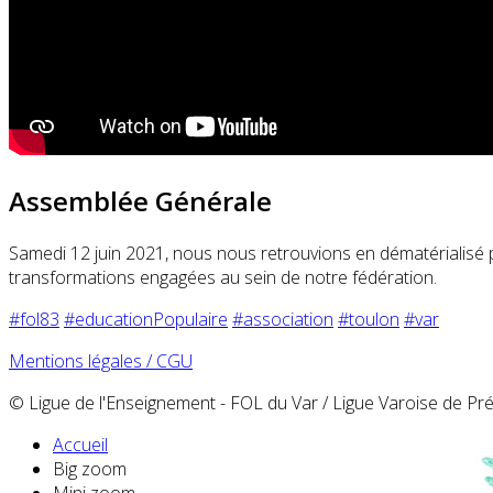
Assemblée Générale
Samedi 12 juin 2021, nous nous retrouvions en dématérialisé po
transformations engagées au sein de notre fédération.
#fol83
#educationPopulaire
#association
#toulon
#var
Mentions légales / CGU
© Ligue de l'Enseignement - FOL du Var / Ligue Varoise de P
Accueil
Big zoom
Mini zoom